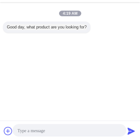
環境に優しいソリューションのための炎阻害物質 環
4:19 AM
境に優しいAoi 32
お問い合わせ
Good day, what product are you looking for?
1 / 9
言語を変えて下さい
Japanese
ホーム
|
サイトマップ
|
プライバシー規約
デスクトップの眺め
Copyright © 2016 - 2026 Jiangxi Longtai New Material Co., Ltd.
All rights reserved.
チャット
見積依頼