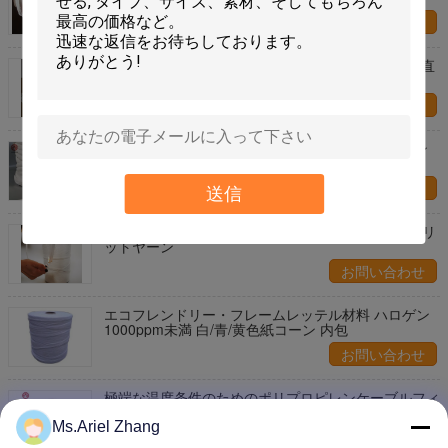
お問い合わせ
熱耐性 裂け目ポリプロピレン 阻燃性 1mm-16mm 直
径 3000d-500kd 否定
お問い合わせ
純度 炎阻害性 特殊な耐熱性のあるPP素材 無料サン
プル提供
お問い合わせ
送信
99. 5% 環境に優しい炎阻害性ポリプロピレン スプリ
ットヤーン
お問い合わせ
エコフレンドリー・フレームレッテル材料 ハロゲン
1000ppm未満 白/青/黄色紙コーン 内包
お問い合わせ
極端な温度条件のためのポリプロピレンケーブルフィ
ラーヤード
Ms.Ariel Zhang
お問い合わせ