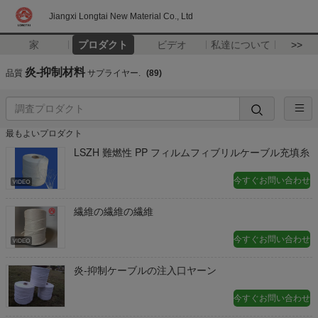
Jiangxi Longtai New Material Co., Ltd
家
プロダクト
ビデオ
私達について
>>
炎-抑制材料
品質
サプライヤー.
(89)
最もよいプロダクト
LSZH 難燃性 PP フィルムフィブリルケーブル充填糸
今すぐお問い合わせ
繊維の繊維の繊維
今すぐお問い合わせ
炎-抑制ケーブルの注入口ヤーン
今すぐお問い合わせ