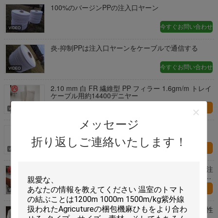
100%のバージンPPの注入口ヤーン
今すぐお問い合わせ
炎-抑制PPは注入口ヤーンをケーブルで通信する
今すぐお問い合わせ
2.10 mm 白 FR 繊維型 PP フィラー 1.6gm/m トレイ
ケーブル用約14400デニヤー
お問い合わせ
メッセージ
UL 2277 トレイケーブル FR 繊維型PPフィラー
2.54mm 扭曲しない 2.5 gm/m 約 22500 denier
折り返しご連絡いたします！
お問い合わせ
LSHF FRの炎-抑制バージンのポリプロピレンPPは注
入口ヤーン ケーブル ヤーンのニットをケーブルで通
信する
お問い合わせ
エコフレンドリー ホワイト 炎を阻害する材料 熱耐性
1mm-16mm 直径