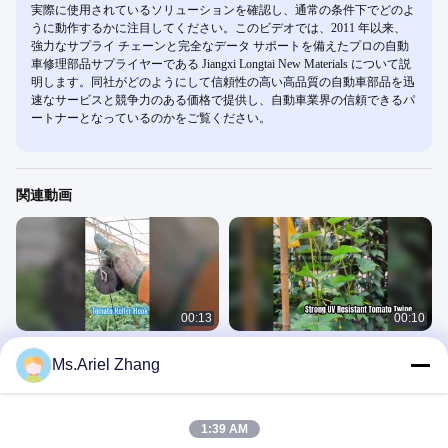
実際に使用されているソリューションを確認し、通常の条件下でどのよ
うに動作するかに注目してください。このビデオでは、2011 年以来、
強力なサプライ チェーンと完全なデータ サポートを備えたプロの自動
車修理部品サプライヤーである Jiangxi Longtai New Materials について説
明します。同社がどのようにして信頼性の高い高品質の自動車部品を迅
速なサービスと競争力のある価格で提供し、自動車業界の信頼できるパ
ートナーとなっているのかをご覧ください。
関連動画
00:13
00:10
トマトローラーフック
植物を強力にサポートする耐紫外線
Ms.Ariel Zhang
性トマト結束麻ひも
PPベーラートワイン
ポリプロピレンの麻ひも
July 14, 2026
June 08, 2026
1:39 AM