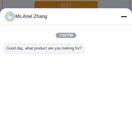
続行
Ms.Ariel Zhang
ポリプロピレンの麻ひも
多く
7:50 PM
Good day, what product are you looking for?
農業 ポリプロピレ
4500D-72000Dは
麻ひもを結ぶ
2mmの歪
ン
ポリプロピレンの
22500Dポリプロ
プロピレ
麻ひもを着色した
ピレン
も
言語を変えて下さい
Japanese
ホーム
|
サイトマップ
|
プライバシー規約
デスクトップの眺め
Copyright © 2016 - 2026 Jiangxi Longtai New Material Co., Ltd.