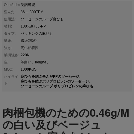
Oem/odm:
受諾可能
歪んだ:
86----300TPM
使用法:
ソーセージのループ麻ひも
材料:
100%新しいPP
タイプ:
パッキングの麻ひも
繊維:
繊維2/3の
強さ:
高い粘着性
破損強さ:
220N
色:
等白い、beighe。
MOQ:
1000KGS
麻ひもを結ぶ歪んだPPのソーセージ
ハイライ
,
麻ひもを結ぶポリプロピレンのソーセージ
,
ト:
ソーセージのループ ポリプロピレンの麻ひも
肉梱包機のための0.46g/M
の白い及びベージュ