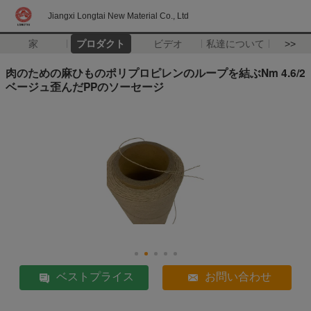
Jiangxi Longtai New Material Co., Ltd
家
プロダクト
ビデオ
私達について
>>
肉のための麻ひものポリプロピレンのループを結ぶNm 4.6/2
ベージュ歪んだPPのソーセージ
ベストプライス
お問い合わせ