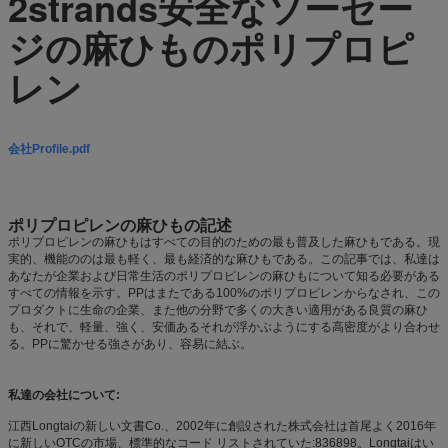
2strands安全なソーセー
ジの麻ひものポリプロピ
レン
会社Profile.pdf
ポリプロピレンの麻ひもの記述
ポリプロピレンの麻ひもはすべての目的のための最も普及した麻ひもである。現
実的、機能ののは最も軽く、最も経済的な麻ひもである。この記事では、私達は
あなたが企業および日常生活のポリプロピレンの麻ひもについて知る必要がある
すべての情報を示す。PPはまたである100%のポリプロピレンからなされ、この
プロダクトに生命の企業、また他の分野で多くの大きい適用がある良質の麻ひ
も、それで、軽量、強く、安価あるそれが浮かぶようにする高密度がより合わせ
る。PPに驚かせる強さがあり、容易に結ぶ。
私達の会社について:
江西Longtaiの新しい文書Co.、2002年に創設された株式会社は首尾よく2016年
に新しいOTCの市場、標準的なコード リストされていた:836898。Longtaiはい