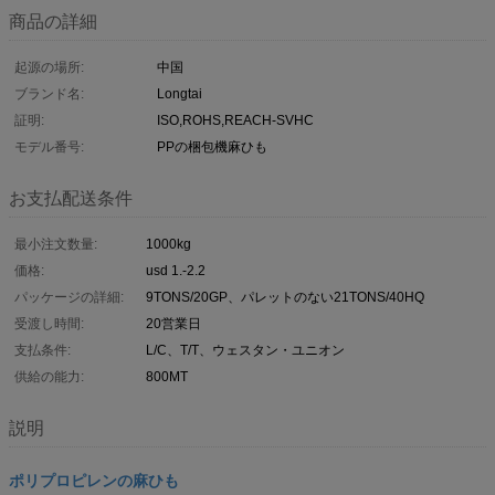
商品の詳細
起源の場所:
中国
ブランド名:
Longtai
証明:
ISO,ROHS,REACH-SVHC
モデル番号:
PPの梱包機麻ひも
お支払配送条件
最小注文数量:
1000kg
価格:
usd 1.-2.2
パッケージの詳細:
9TONS/20GP、パレットのない21TONS/40HQ
受渡し時間:
20営業日
支払条件:
L/C、T/T、ウェスタン・ユニオン
供給の能力:
800MT
説明
ポリプロピレンの麻ひも