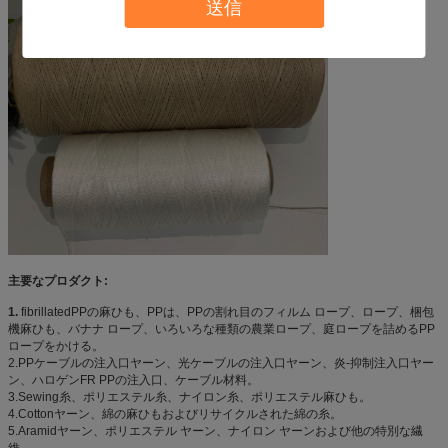
送信
主要なプロダクト:
1.
fibrillatedPPの麻ひも、PPは、PPの割れ目のフィルム ロープ、ロープ、梱包
機麻ひも、バナナ ロープ、いろいろな種類の農業ロープ、庭ロープを詰めるPP
ロープをかける。
2.PPケーブルの注入口ヤーン、光ケーブルの注入口ヤーン、炎-抑制注入口ヤー
ン、ハロゲンFR PPの注入口、ケーブル材料。
3.Sewing糸、ポリエステル糸、ナイロン糸、ポリエステル麻ひも。
4.Cottonヤーン、綿の麻ひもおよびリサイクルされた綿の糸。
5.Aramidヤーン、ポリエステル ヤーン、ナイロン ヤーンおよび他の特別な繊