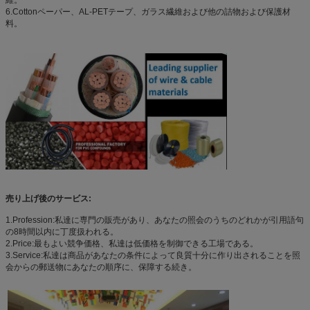
維。
6.Cottonペーパー、AL-PETテープ、ガラス繊維および他の詰物および保護材
料。
売り上げ後のサービス:
1.Profession:私達に専門の販売があり、あなたの照会のうちのどれかが引用語句
の8時間以内に丁度扱われる。
2.Price:最もよい競争価格、私達は低価格を制御できる工場である。
3.Service:私達は商品があなたの条件によって良質十分に作り出されることを照
会からの郵送物にあなたの順序に、保障する続き。