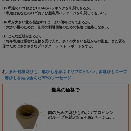
Q5:私達のロゴおよびOEMのパッキングを印刷できるか。
R:私達はあなたのロゴおよび顧客用パッケージを印刷してもいい。
Q6:私が大きい量を発注すれば、よい価格は何であるか。
R:大きい量のために、細部の割引価格のための私達に連絡しなさい。
Q7:どんな証明があるか。
R:毎年私達は厳密な点検を受け入れ、多くの大きい会社からの監査、また質を
保つためにさまざまなプロダクト テスト レポートをする。
多梱包機麻ひも、麻ひもを結ぶポリプロピレン
多麻ひもロープ
札:
,
麻ひもを結ぶ歪んだPPのソーセージ
,
最高の価格で
肉のための麻ひものポリプロピレン
のループを結ぶNm 4.6/2ベージュ歪
んだPPのソーセージ