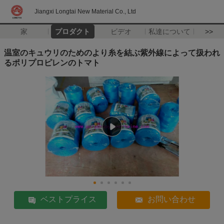
Jiangxi Longtai New Material Co., Ltd
家
プロダクト
ビデオ
私達について
>>
温室のキュウリのためのより糸を結ぶ紫外線によって扱われ
るポリプロピレンのトマト
ベストプライス
お問い合わせ