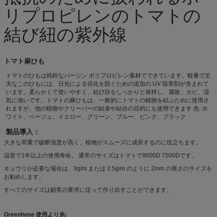
リプロピレンのトマトの
結び紐の紫外線
トマト麻ひも
トマトのひもは純粋なバージン ポリプロピレン素材でできています。軽量で丈
夫なこのひもには、日光による劣化を防ぐための追加の UV 阻害剤が含まれて
います。柔らかくて使いやすく、結び目をしっかりと保持し、腐敗、カビ、湿
気に強いです。トマトの麻ひもは、一般的にトマトの植物を結ぶために使用さ
れますが、他の植物やクリーパーの結束や結合の目的にも使用できます.色: ホ
ワイト、ベージュ、イエロー、グリーン、ブルー、ピンク、ブラック
製品導入：
大きな荷重で破断強度が高く、植物がスムーズに成長するのに役立ちます。
温室で1年以上の使用寿命。 通常のサイズはトマトで9000D 7500Dです。
キュウリが必要な場合は、3g/m または 2.5g/m のように 2mm の厚さのサイズを
お勧めします。
すべてのサイズは顧客の要求に従って作り出すことができます、
Greenhose 使用より糸: