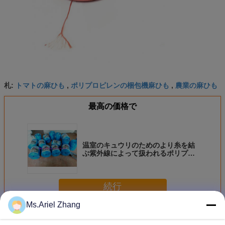
トマトの麻ひも
ポリプロピレンの梱包機麻ひも
農業の麻ひも
札:
,
,
最高の価格で
温室のキュウリのためのより糸を結
ぶ紫外線によって扱われるポリプロ
ピレンのトマト
続行
Ms.Ariel Zhang
麻ひもを結ぶトマト
多く