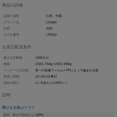
商品の詳細
起源の場所:
江西、中国
ブランド名:
Longtai
証明:
SGS
モデル番号:
LT0010
お支払配送条件
最小注文数量:
1000キロ
価格:
USD1.75/kg~USD1.99/kg
パッケージの詳細:
単一の収縮フィルム+ PPによって編まれる袋
受渡し時間:
10~15の仕事日
供給の能力:
1ヶ月あたりの400トン
説明
麻ひもを結ぶトマト
素材:
ポリプロピレン 100%