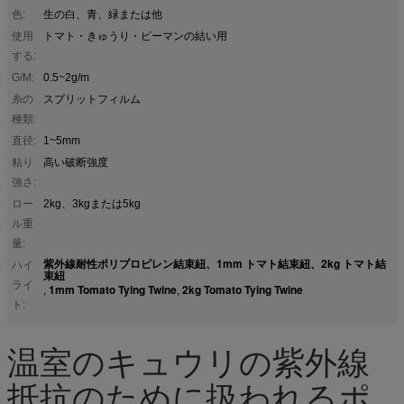
色:
生の白、青、緑または他
使用
トマト・きゅうり・ピーマンの結い用
する:
G/M:
0.5~2g/m
糸の
スプリットフィルム
種類:
直径:
1~5mm
粘り
高い破断強度
強さ:
ロー
2kg、3kgまたは5kg
ル重
量:
紫外線耐性ポリプロピレン結束紐、1mm トマト結束紐、2kg トマト結
ハイ
束紐
ライ
1mm Tomato Tying Twine
2kg Tomato Tying Twine
,
,
ト:
温室のキュウリの紫外線
抵抗のために扱われるポ