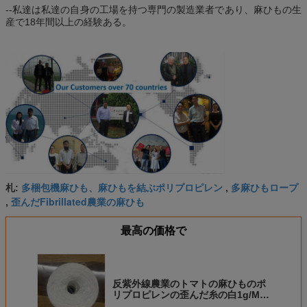
--私達は私達の自身の工場を持つ専門の製造業者であり、麻ひもの生
産で18年間以上の経験ある。
多梱包機麻ひも、麻ひもを結ぶポリプロピレン
多麻ひもロープ
札:
,
歪んだFibrillated農業の麻ひも
,
最高の価格で
反紫外線農業のトマトの麻ひものポ
リプロピレンの歪んだ糸の白1g/M
2-5kg/Roll