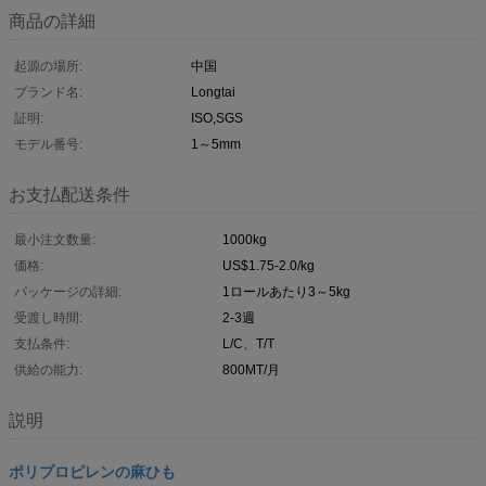
商品の詳細
起源の場所:
中国
ブランド名:
Longtai
証明:
ISO,SGS
モデル番号:
1～5mm
お支払配送条件
最小注文数量:
1000kg
価格:
US$1.75-2.0/kg
パッケージの詳細:
1ロールあたり3～5kg
受渡し時間:
2-3週
支払条件:
L/C、T/T
供給の能力:
800MT/月
説明
ポリプロピレンの麻ひも