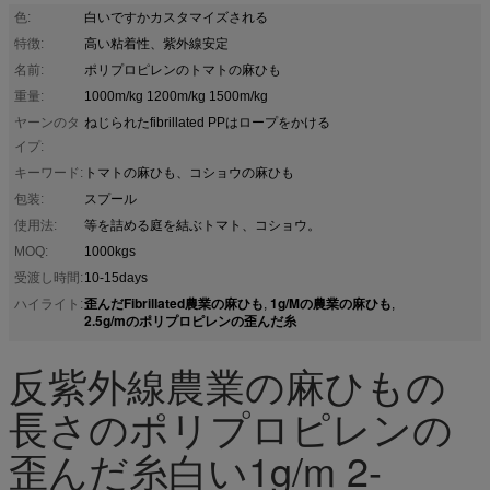
色:
白いですかカスタマイズされる
特徴:
高い粘着性、紫外線安定
名前:
ポリプロピレンのトマトの麻ひも
重量:
1000m/kg 1200m/kg 1500m/kg
ヤーンのタ
ねじられたfibrillated PPはロープをかける
イプ:
キーワード:
トマトの麻ひも、コショウの麻ひも
包装:
スプール
使用法:
等を詰める庭を結ぶトマト、コショウ。
MOQ:
1000kgs
受渡し時間:
10-15days
歪んだFibrillated農業の麻ひも
1g/Mの農業の麻ひも
ハイライト:
,
,
2.5g/mのポリプロピレンの歪んだ糸
反紫外線農業の麻ひもの
長さのポリプロピレンの
歪んだ糸白い1g/m 2-