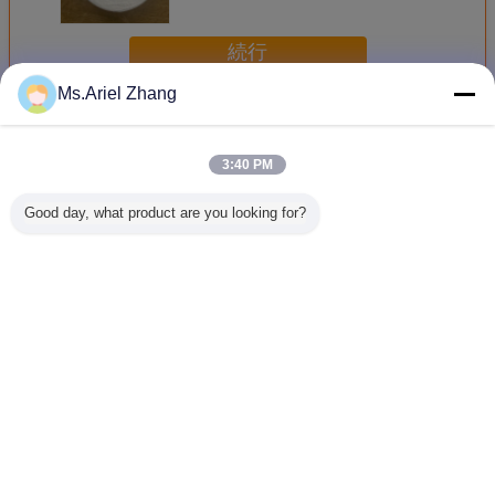
続行
Ms.Ariel Zhang
ポリプロピレンの麻ひも
多く
3:40 PM
Good day, what product are you looking for?
農業 ポリプロピレ
4500D-72000Dは
麻ひもを結ぶ
2mmの歪
ン
ポリプロピレンの
22500Dポリプロ
プロピレ
麻ひもを着色した
ピレン
も
言語を変えて下さい
Japanese
ホーム
|
サイトマップ
|
プライバシー規約