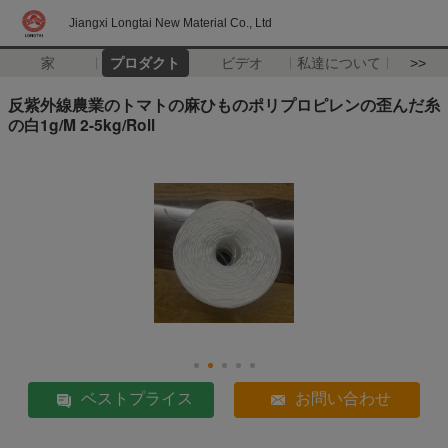
Jiangxi Longtai New Material Co., Ltd
家
プロダクト
ビデオ
私達について
>>
反紫外線農業のトマトの麻ひものポリプロピレンの歪んだ糸
の白1g/M 2-5kg/Roll
ベストプライス
お問い合わせ