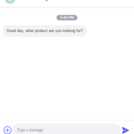
お問い合わせ
高い紫外線安定させた干し草の梱包機は19.85LB/9kg
9:48 PM
結節強さ440LBS 276KGFをより合わせる
お問い合わせ
Good day, what product are you looking for?
7 / 12
言語を変えて下さい
Japanese
ホーム
|
サイトマップ
|
プライバシー規約
デスクトップの眺め
Copyright © 2016 - 2026 Jiangxi Longtai New Material Co., Ltd.
All rights reserved.
チャット
見積依頼