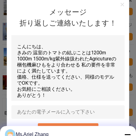
のための歪んだ PP の梱包機麻ひも
メッセージ
お問い合わせ
折り返しご連絡いたします！
紫外線扱われた炎-抑制PPは編むマットかパッケージ
の梱包機のためにより合わせます
お問い合わせ
習慣 2G/M 園芸 S のねじれの干し草の梱包の麻ひも
の PP によって裂かれるフィルム ロープ LT013
お問い合わせ
農業 PP の梱包機麻ひも、プラスチック梱包の麻ひも
18000 - 36000 デニール
お問い合わせ
良質の紫外線安定させたPPの農業の麻ひも
お問い合わせ
麻ひもを詰める2mm Fibrillated農業プラスチックPP
送信
Ms.Ariel Zhang