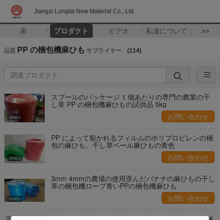
Jiangxi Longtai New Material Co., Ltd
家
プロダクト
ビデオ
私達について
>>
PP の梱包機麻ひも
品質
サプライヤー.
(114)
スプールのパッケージ 1 個あたりの専門の農業の干
し草 PP の梱包機麻ひもの試供品 5kg
お問い合わせ
PP によって裂かれるフィルムのポリプロピレンの梱
包の麻ひも、干し草ベール麻ひもの青色
お問い合わせ
3mm 4mmの農場の使用歪んだバナナの麻ひもの干し
草の梱包機ロープ青いPPの梱包機麻ひも
お問い合わせ
2MM のポリプロピレン正方形の干し草の梱包機機械